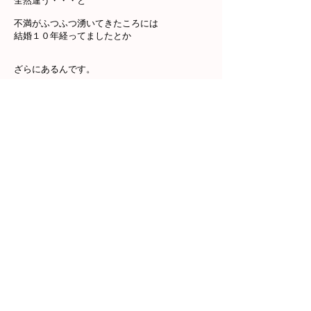
全然違う・・・と
不満がふつふつ湧いてきたころには
結婚１０年経ってましたとか
ざらにあるんです。
月にたった一度会う、
義両親との時間すら苦痛になっていく。
（以前のわたしです、、、笑）
自分がどうしたいかわからない妻に
不満や愚痴を言われるほど
困ることはないです。
子供さんが成長し
夫婦二人になってみたら
あれっ！？