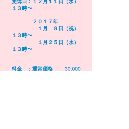
受講日：
１２月１１日（水）
１３時〜
２０１７年
１月 ９日（祝）
１３時〜
１月２５日（水）
１３時〜
料金 ：通常価格
30,000
円（税込み）
モニター価
格
25,000
円（税込み）
※モニターで御受講の方は
一言感想を書いて下さる方、
また
買い物風景掲載許可して下さ