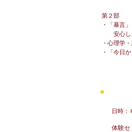
第２部
・「暴言」
安心した
・心理学・
・「今日か
日時：
体験セ